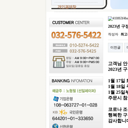
개인결제창
2023년 
작성자
최고
이전글
고객님 
2023년 
1월 17
1월 18
1월 25
주문시 참
코로나 
행복한 구
감사합니다