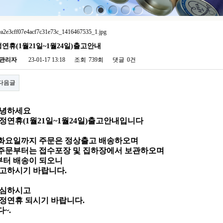
구정연휴(1월21일~1월24일)출고안내
관리자
23-01-17 13:18
조회
739회
댓글
0건
다음글
안녕하세요
구정
연휴(1월21일~1월24일)출고
안내입니다
일 화요일까지 주문은 정상출고 배송하오며
일 주문부터는 접수포장 및 집하장에서 보관하오며
일부터
배송이 되오니
고
하시기 바랍니다.
조심하시고
정연휴 되시기 바랍니다.
~.